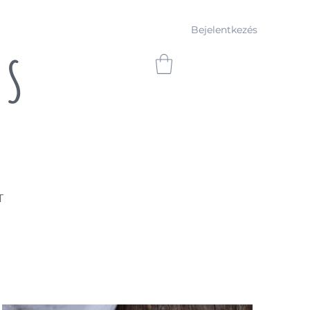
Bejelentkezés
CS
T